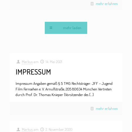
mehr erfahren
mehr laden
Markus
am
14. Mai 2021
IMPRESSUM
Impressum Angaben gemäß § 5 TMG Rechtsträger: JFF – Jugend
Film Fernsehen e. V. Arnulfstraße, 205 80634 München Vertreten
durch Prof. Dr. Thomas Knieper (Vorsitzender des
[…]
mehr erfahren
Markus
am
2. November 2020