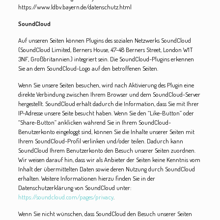
https://www.ldbv.bayern.de/datenschutz.html
SoundCloud
Auf unseren Seiten können Plugins des sozialen Netzwerks SoundCloud
(SoundCloud Limited, Berners House, 47-48 Berners Street, London W1T
3NF, Großbritannien.) integriert sein. Die SoundCloud-Plugins erkennen
Sie an dem SoundCloud-Logo auf den betroffenen Seiten.
Wenn Sie unsere Seiten besuchen, wird nach Aktivierung des Plugin eine
direkte Verbindung zwischen Ihrem Browser und dem SoundCloud-Server
hergestellt. SoundCloud erhält dadurch die Information, dass Sie mit Ihrer
IP-Adresse unsere Seite besucht haben. Wenn Sie den “Like-Button” oder
“Share-Button” anklicken während Sie in Ihrem SoundCloud-
Benutzerkonto eingeloggt sind, können Sie die Inhalte unserer Seiten mit
Ihrem SoundCloud-Profil verlinken und/oder teilen. Dadurch kann
SoundCloud Ihrem Benutzerkonto den Besuch unserer Seiten zuordnen.
Wir weisen darauf hin, dass wir als Anbieter der Seiten keine Kenntnis vom
Inhalt der übermittelten Daten sowie deren Nutzung durch SoundCloud
erhalten. Weitere Informationen hierzu finden Sie in der
Datenschutzerklärung von SoundCloud unter:
https://soundcloud.com/pages/privacy
.
Wenn Sie nicht wünschen, dass SoundCloud den Besuch unserer Seiten