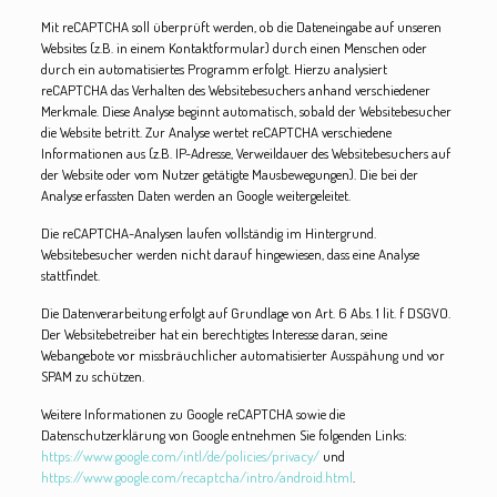
Mit reCAPTCHA soll überprüft werden, ob die Dateneingabe auf unseren
Websites (z.B. in einem Kontaktformular) durch einen Menschen oder
durch ein automatisiertes Programm erfolgt. Hierzu analysiert
reCAPTCHA das Verhalten des Websitebesuchers anhand verschiedener
Merkmale. Diese Analyse beginnt automatisch, sobald der Websitebesucher
die Website betritt. Zur Analyse wertet reCAPTCHA verschiedene
Informationen aus (z.B. IP-Adresse, Verweildauer des Websitebesuchers auf
der Website oder vom Nutzer getätigte Mausbewegungen). Die bei der
Analyse erfassten Daten werden an Google weitergeleitet.
Die reCAPTCHA-Analysen laufen vollständig im Hintergrund.
Websitebesucher werden nicht darauf hingewiesen, dass eine Analyse
stattfindet.
Die Datenverarbeitung erfolgt auf Grundlage von Art. 6 Abs. 1 lit. f DSGVO.
Der Websitebetreiber hat ein berechtigtes Interesse daran, seine
Webangebote vor missbräuchlicher automatisierter Ausspähung und vor
SPAM zu schützen.
Weitere Informationen zu Google reCAPTCHA sowie die
Datenschutzerklärung von Google entnehmen Sie folgenden Links:
https://www.google.com/intl/de/policies/privacy/
und
https://www.google.com/recaptcha/intro/android.html
.