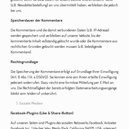
(z.B. Newsletterbestellung) an uns übermittelt haben, verbleiben die jedoch
bei uns.
Speicherdauer der Kommentare
Die Kommentare und die damit verbundenen Daten (z.B. IP-Adresse)
werden gespeichert und verbleiben auf unserer Website, bis der
kommentierte Inhalt vollständig gelöscht wurde oder die Kommentare aus
rechtlichen Gründen gelöscht werden müssen (z.B. beleidigende
Kommentare).
Rechtsgrundlage
Die Speicherung der Kommentare erfolgt auf Grundlage Ihrer Einwilligung
(Art. 6 Abs. 1 lit. a DSGVO). Sie können eine von Ihnen erteilte Einwilligung
jederzeit widerrufen. Dazu reicht eine formlose Mitteilung per E-Mail an
uns. Die Rechtmäßigkeit der bereits erfolgten Datenverarbeitungsvorgänge
bleibt vom Widerruf unberührt.
Soziale Medien
Facebook-Plugins (Like & Share-Button)
Auf unseren Seiten sind Plugins des sozialen Netzwerks Facebook, Anbieter
Facebook Inc., 1 Hacker Way, Menlo Park, California 94025, USA, integriert.