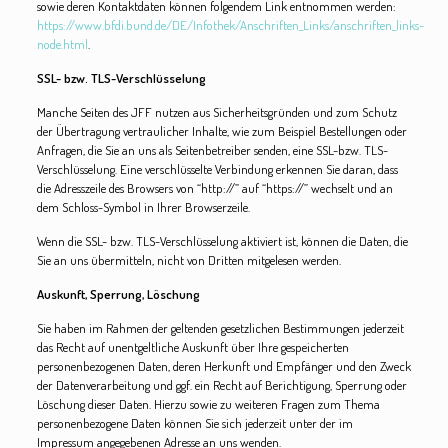
sowie deren Kontaktdaten können folgendem Link entnommen werden:
https://www.bfdi.bund.de/DE/Infothek/Anschriften_Links/anschriften_links-
node.html
.
SSL- bzw. TLS-Verschlüsselung
Manche Seiten des JFF nutzen aus Sicherheitsgründen und zum Schutz
der Übertragung vertraulicher Inhalte, wie zum Beispiel Bestellungen oder
Anfragen, die Sie an uns als Seitenbetreiber senden, eine SSL-bzw. TLS-
Verschlüsselung. Eine verschlüsselte Verbindung erkennen Sie daran, dass
die Adresszeile des Browsers von “http://” auf “https://” wechselt und an
dem Schloss-Symbol in Ihrer Browserzeile.
Wenn die SSL- bzw. TLS-Verschlüsselung aktiviert ist, können die Daten, die
Sie an uns übermitteln, nicht von Dritten mitgelesen werden.
Auskunft, Sperrung, Löschung
Sie haben im Rahmen der geltenden gesetzlichen Bestimmungen jederzeit
das Recht auf unentgeltliche Auskunft über Ihre gespeicherten
personenbezogenen Daten, deren Herkunft und Empfänger und den Zweck
der Datenverarbeitung und ggf. ein Recht auf Berichtigung, Sperrung oder
Löschung dieser Daten. Hierzu sowie zu weiteren Fragen zum Thema
personenbezogene Daten können Sie sich jederzeit unter der im
Impressum angegebenen Adresse an uns wenden.