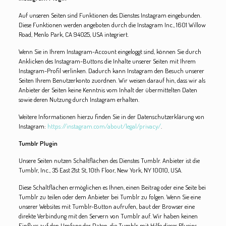
Auf unseren Seiten sind Funktionen des Dienstes Instagram eingebunden.
Diese Funktionen werden angeboten durch die Instagram Inc., 1601 Willow
Road, Menlo Park, CA 94025, USA integriert.
Wenn Sie in Ihrem Instagram-Account eingeloggt sind, können Sie durch
Anklicken des Instagram-Buttons die Inhalte unserer Seiten mit Ihrem
Instagram-Profil verlinken. Dadurch kann Instagram den Besuch unserer
Seiten Ihrem Benutzerkonto zuordnen. Wir weisen darauf hin, dass wir als
Anbieter der Seiten keine Kenntnis vom Inhalt der übermittelten Daten
sowie deren Nutzung durch Instagram erhalten.
Weitere Informationen hierzu finden Sie in der Datenschutzerklärung von
Instagram:
https://instagram.com/about/legal/privacy/
.
Tumblr Plugin
Unsere Seiten nutzen Schaltflächen des Dienstes Tumblr. Anbieter ist die
Tumblr, Inc., 35 East 21st St, 10th Floor, New York, NY 10010, USA.
Diese Schaltflächen ermöglichen es Ihnen, einen Beitrag oder eine Seite bei
Tumblr zu teilen oder dem Anbieter bei Tumblr zu folgen. Wenn Sie eine
unserer Websites mit Tumblr-Button aufrufen, baut der Browser eine
direkte Verbindung mit den Servern von Tumblr auf. Wir haben keinen
Einfluss auf den Umfang der Daten, die Tumblr mit Hilfe dieses Plugins