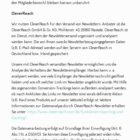
den Mitgliederbereich) bleiben hiervon unberührt.
CleverReach
Wir nutzen CleverReach für den Versand von Newslettern. Anbieter ist die
CleverReach GmbH & Co. KG, Mühlenstr. 43, 26180 Rastede. CleverReach ist
ein Dienst, mit dem der Newsletterversand organisiert und analysiert
werden kann. Die von Ihnen zwecks Newsletterbezug eingegebenen Daten
(z.B. E-Mail-Adresse) werden auf den Servern von CleverReach in
Deutschland bzw. Irland gespeichert.
Unsere mit CleverReach versandten Newsletter ermöglichen uns die
Analyse des Verhaltens der Newsletterempfänger. Hierbei kann u. a.
analysiert werden, wie viele Empfänger die Newsletternachricht geöffnet
haben und wie oft welcher Link im Newsletter angeklickt wurde. Mit Hilfe
des sogenannten Conversion-Trackings kann außerdem analysiert werden,
ob nach Anklicken des Links im Newsletter eine vorab definierte Aktion
(z.B. Kauf eines Produkts auf unserer Website) erfolgt ist. Weitere
Informationen zur Datenanalyse durch CleverReach-Newsletter erhalten
Sie unter:
https://www.cleverreach.com/de/funktionen/reporting-und-
tracking/
.
Die Datenverarbeitung erfolgt auf Grundlage Ihrer Einwilligung (Art. 6
Abs. 1 lit. a DSGVO). Sie können diese Einwilligung jederzeit widerrufen,