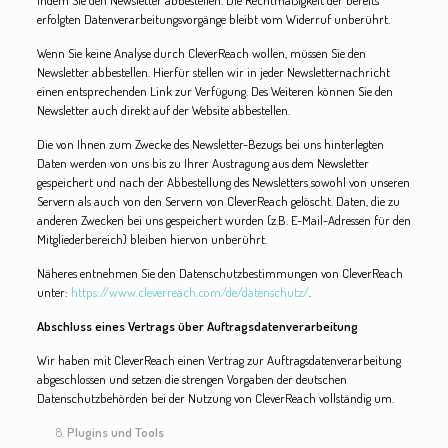
indem Sie den Newsletter abbestellen. Die Rechtmäßigkeit der bereits
erfolgten Datenverarbeitungsvorgänge bleibt vom Widerruf unberührt.
Wenn Sie keine Analyse durch CleverReach wollen, müssen Sie den
Newsletter abbestellen. Hierfür stellen wir in jeder Newsletternachricht
einen entsprechenden Link zur Verfügung. Des Weiteren können Sie den
Newsletter auch direkt auf der Website abbestellen.
Die von Ihnen zum Zwecke des Newsletter-Bezugs bei uns hinterlegten
Daten werden von uns bis zu Ihrer Austragung aus dem Newsletter
gespeichert und nach der Abbestellung des Newsletters sowohl von unseren
Servern als auch von den Servern von CleverReach gelöscht. Daten, die zu
anderen Zwecken bei uns gespeichert wurden (z.B. E-Mail-Adressen für den
Mitgliederbereich) bleiben hiervon unberührt.
Näheres entnehmen Sie den Datenschutzbestimmungen von CleverReach
unter:
https://www.cleverreach.com/de/datenschutz/
.
Abschluss eines Vertrags über Auftragsdatenverarbeitung
Wir haben mit CleverReach einen Vertrag zur Auftragsdatenverarbeitung
abgeschlossen und setzen die strengen Vorgaben der deutschen
Datenschutzbehörden bei der Nutzung von CleverReach vollständig um.
Plugins und Tools