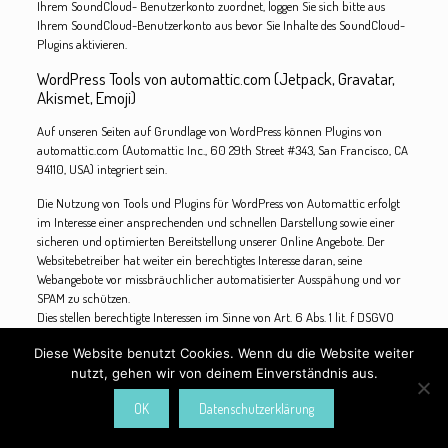
Ihrem SoundCloud- Benutzerkonto zuordnet, loggen Sie sich bitte aus
Ihrem SoundCloud-Benutzerkonto aus bevor Sie Inhalte des SoundCloud-
Plugins aktivieren.
WordPress Tools von automattic.com (Jetpack, Gravatar,
Akismet, Emoji)
Auf unseren Seiten auf Grundlage von WordPress können Plugins von
automattic.com (Automattic Inc., 60 29th Street #343, San Francisco, CA
94110, USA) integriert sein.
Die Nutzung von Tools und Plugins für WordPress von Automattic erfolgt
im Interesse einer ansprechenden und schnellen Darstellung sowie einer
sicheren und optimierten Bereitstellung unserer Online Angebote. Der
Websitebetreiber hat weiter ein berechtigtes Interesse daran, seine
Webangebote vor missbräuchlicher automatisierter Ausspähung und vor
SPAM zu schützen.
Dies stellen berechtigte Interessen im Sinne von Art. 6 Abs. 1 lit. f DSGVO
dar
Diese Website benutzt Cookies. Wenn du die Website weiter
Wenn Sie unsere Seiten besuchen, wird eine direkte Verbindung zwischen
nutzt, gehen wir von deinem Einverständnis aus.
Ihrem Browser und den Automattic-Servern hergestellt. Automattic erhält
dadurch die Information, dass Sie mit Ihrer IP-Adresse unsere Seite
OK
Datenschutzerklärung
besuchen.