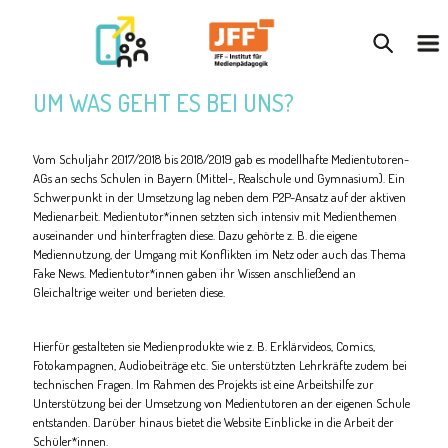
UM WAS GEHT ES BEI UNS?
Vom Schuljahr 2017/2018 bis 2018/2019 gab es modellhafte Medientutoren-
AGs an sechs Schulen in Bayern (Mittel-, Realschule und Gymnasium). Ein
Schwerpunkt in der Umsetzung lag neben dem P2P-Ansatz auf der aktiven
Medienarbeit. Medientutor*innen setzten sich intensiv mit Medienthemen
auseinander und hinterfragten diese. Dazu gehörte z. B. die eigene
Mediennutzung, der Umgang mit Konflikten im Netz oder auch das Thema
Fake News. Medientutor*innen gaben ihr Wissen anschließend an
Gleichaltrige weiter und berieten diese.
Hierfür gestalteten sie Medienprodukte wie z. B. Erklärvideos, Comics,
Fotokampagnen, Audiobeiträge etc. Sie unterstützten Lehrkräfte zudem bei
technischen Fragen. Im Rahmen des Projekts ist eine Arbeitshilfe zur
Unterstützung bei der Umsetzung von Medientutoren an der eigenen Schule
entstanden. Darüber hinaus bietet die Website Einblicke in die Arbeit der
Schüler*innen.