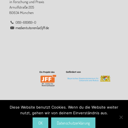
in Forschung und Praxis
Arnulfstraße 205
80634 München
089-68989-0
medientutoren(at)jff.de
Diese Website benutzt Cookies. Wenn du die Website weiter
nutzt, gehen wir von deinem Einverständnis aus.
DATENSCHUTZ
|
IMPRESSUM
OK
Datenschutzerklärung