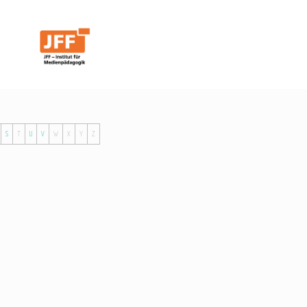
S
T
U
V
W
X
Y
Z