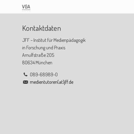
VGA
Kontaktdaten
JFF – Institut für Medienpädagogik
in Forschung und Praxis
Arnulfstraße 205
80634 München
089-68989-0
medientutoren(at)jff.de