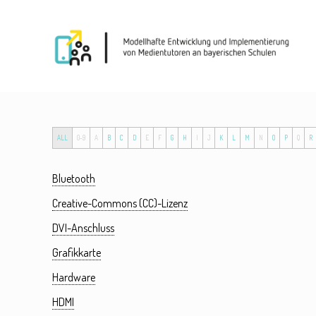
ALL
0-9
A
B
C
D
E
F
G
H
I
J
K
L
M
N
O
P
Q
R
Bluetooth
Creative-Commons (CC)-Lizenz
DVI-Anschluss
Grafikkarte
Hardware
HDMI