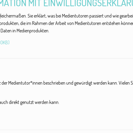
MATION MIT EINWILLIGUNGSERKLÄ
gleichermaßen. Sie erklärt, was bei Medientutoren passiert und wie gearbe
nprodukten, die im Rahmen der Arbeit von Medientutoren entstehen können
 Daten in Medienprodukten.
130KB)
atz der Medientutor*innen beschrieben und gewürdigt werden kann. Vielen Sch
e auch direkt genutzt werden kann.