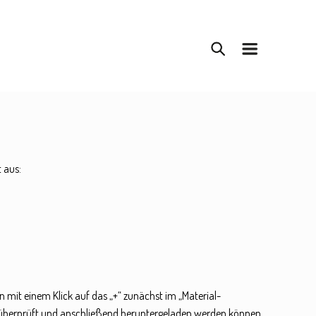
 aus:
 mit einem Klick auf das „+“ zunächst im „Material-
 überprüft und anschließend heruntergeladen werden können.