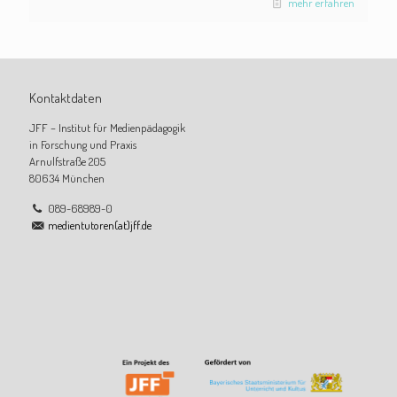
mehr erfahren
Kontaktdaten
JFF – Institut für Medienpädagogik
in Forschung und Praxis
Arnulfstraße 205
80634 München
089-68989-0
medientutoren(at)jff.de