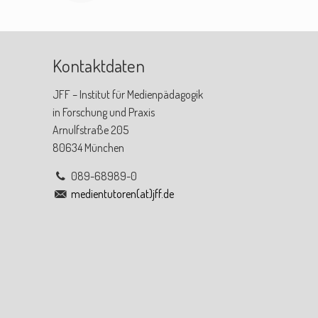
Kontaktdaten
JFF – Institut für Medienpädagogik
in Forschung und Praxis
Arnulfstraße 205
80634 München
089-68989-0
medientutoren(at)jff.de