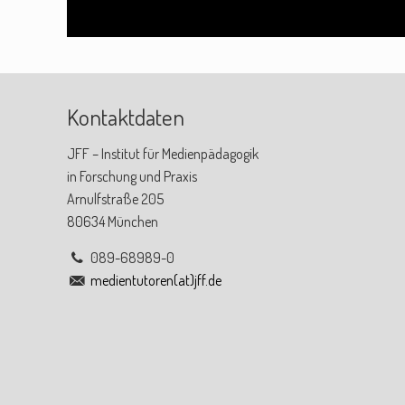
Kontaktdaten
JFF – Institut für Medienpädagogik
in Forschung und Praxis
Arnulfstraße 205
80634 München
089-68989-0
medientutoren(at)jff.de